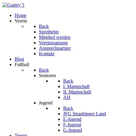
Home
Verein
Back
Sportheim
Mitglied werden
Vereinssatzung
Ansprechpartner
Kontakt
Blog
Fußball
Back
Senioren
Back
I. Mannschaft
II. Mannschaft
AH
Jugend
Back
JFG Straubinger Land
E-Jugend
F-Jugend
G-Jugend
Tennis