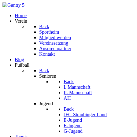
Home
Verein
Back
Sportheim
Mitglied werden
Vereinssatzung
Ansprechpartner
Kontakt
Blog
Fußball
Back
Senioren
Back
I. Mannschaft
II. Mannschaft
AH
Jugend
Back
JFG Straubinger Land
E-Jugend
F-Jugend
G-Jugend
Tennis