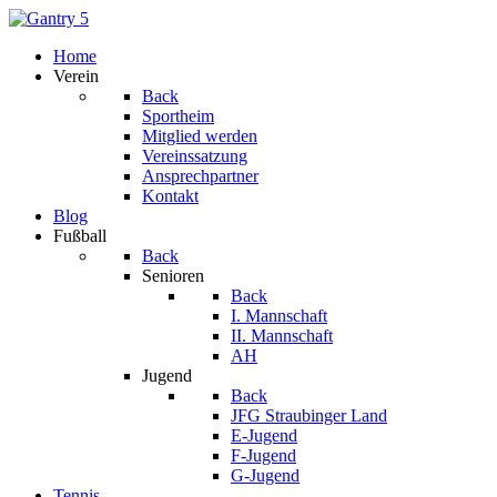
Home
Verein
Back
Sportheim
Mitglied werden
Vereinssatzung
Ansprechpartner
Kontakt
Blog
Fußball
Back
Senioren
Back
I. Mannschaft
II. Mannschaft
AH
Jugend
Back
JFG Straubinger Land
E-Jugend
F-Jugend
G-Jugend
Tennis