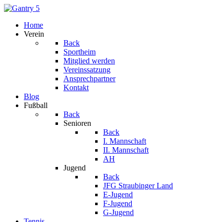
Home
Verein
Back
Sportheim
Mitglied werden
Vereinssatzung
Ansprechpartner
Kontakt
Blog
Fußball
Back
Senioren
Back
I. Mannschaft
II. Mannschaft
AH
Jugend
Back
JFG Straubinger Land
E-Jugend
F-Jugend
G-Jugend
Tennis