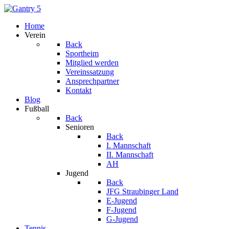
Home
Verein
Back
Sportheim
Mitglied werden
Vereinssatzung
Ansprechpartner
Kontakt
Blog
Fußball
Back
Senioren
Back
I. Mannschaft
II. Mannschaft
AH
Jugend
Back
JFG Straubinger Land
E-Jugend
F-Jugend
G-Jugend
Tennis