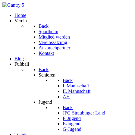
Home
Verein
Back
Sportheim
Mitglied werden
Vereinssatzung
Ansprechpartner
Kontakt
Blog
Fußball
Back
Senioren
Back
I. Mannschaft
II. Mannschaft
AH
Jugend
Back
JFG Straubinger Land
E-Jugend
F-Jugend
G-Jugend
Tennis