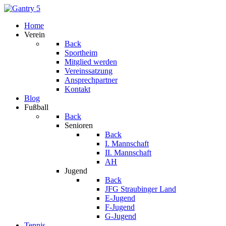
Home
Verein
Back
Sportheim
Mitglied werden
Vereinssatzung
Ansprechpartner
Kontakt
Blog
Fußball
Back
Senioren
Back
I. Mannschaft
II. Mannschaft
AH
Jugend
Back
JFG Straubinger Land
E-Jugend
F-Jugend
G-Jugend
Tennis