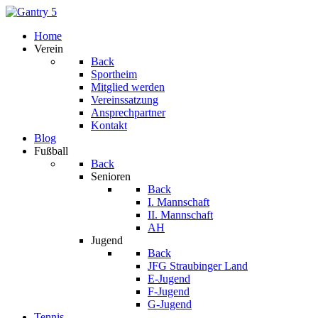
Home
Verein
Back
Sportheim
Mitglied werden
Vereinssatzung
Ansprechpartner
Kontakt
Blog
Fußball
Back
Senioren
Back
I. Mannschaft
II. Mannschaft
AH
Jugend
Back
JFG Straubinger Land
E-Jugend
F-Jugend
G-Jugend
Tennis