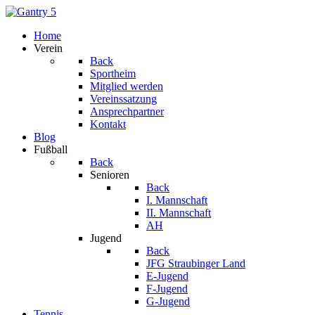
Home
Verein
Back
Sportheim
Mitglied werden
Vereinssatzung
Ansprechpartner
Kontakt
Blog
Fußball
Back
Senioren
Back
I. Mannschaft
II. Mannschaft
AH
Jugend
Back
JFG Straubinger Land
E-Jugend
F-Jugend
G-Jugend
Tennis