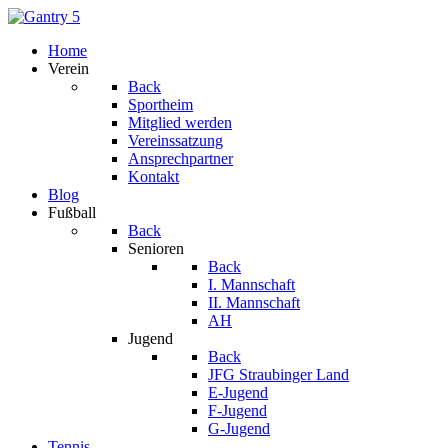
Home
Verein
Back
Sportheim
Mitglied werden
Vereinssatzung
Ansprechpartner
Kontakt
Blog
Fußball
Back
Senioren
Back
I. Mannschaft
II. Mannschaft
AH
Jugend
Back
JFG Straubinger Land
E-Jugend
F-Jugend
G-Jugend
Tennis