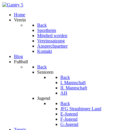
Home
Verein
Back
Sportheim
Mitglied werden
Vereinssatzung
Ansprechpartner
Kontakt
Blog
Fußball
Back
Senioren
Back
I. Mannschaft
II. Mannschaft
AH
Jugend
Back
JFG Straubinger Land
E-Jugend
F-Jugend
G-Jugend
Tennis