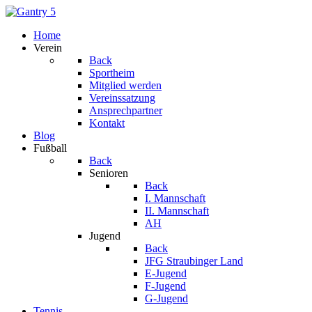
Home
Verein
Back
Sportheim
Mitglied werden
Vereinssatzung
Ansprechpartner
Kontakt
Blog
Fußball
Back
Senioren
Back
I. Mannschaft
II. Mannschaft
AH
Jugend
Back
JFG Straubinger Land
E-Jugend
F-Jugend
G-Jugend
Tennis