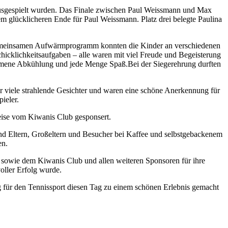
n ausgespielt wurden. Das Finale zwischen Paul Weissmann und Max
m glücklicheren Ende für Paul Weissmann. Platz drei belegte Paulina
gemeinsamen Aufwärmprogramm konnten die Kinder an verschiedenen
chicklichkeitsaufgaben – alle waren mit viel Freude und Begeisterung
mmene Abkühlung und jede Menge Spaß.Bei der Siegerehrung durften
r viele strahlende Gesichter und waren eine schöne Anerkennung für
ieler.
eise vom Kiwanis Club gesponsert.
nd Eltern, Großeltern und Besucher bei Kaffee und selbstgebackenem
en.
 sowie dem Kiwanis Club und allen weiteren Sponsoren für ihre
voller Erfolg wurde.
ung für den Tennissport diesen Tag zu einem schönen Erlebnis gemacht