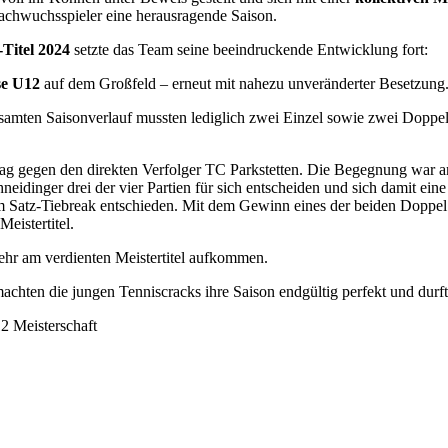
achwuchsspieler eine herausragende Saison.
Titel 2024
setzte das Team seine beeindruckende Entwicklung fort:
se U12
auf dem Großfeld – erneut mit nahezu unveränderter Besetzung
samten Saisonverlauf mussten lediglich zwei Einzel sowie zwei Doppel
tag gegen den direkten Verfolger TC Parkstetten. Die Begegnung war an
inger drei der vier Partien für sich entscheiden und sich damit eine
im Satz-Tiebreak entschieden. Mit dem Gewinn eines der beiden Doppel
eistertitel.
mehr am verdienten Meistertitel aufkommen.
hten die jungen Tenniscracks ihre Saison endgültig perfekt und durf