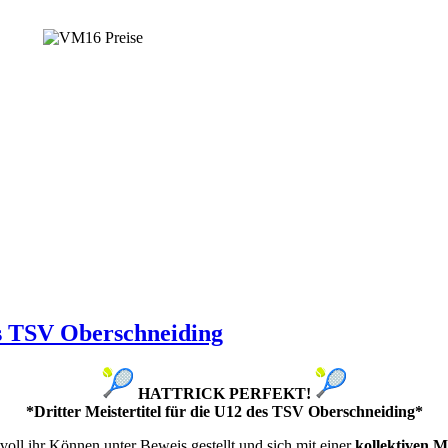
des TSV Oberschneiding
HATTRICK PERFEKT!
*Dritter Meistertitel für die U12 des TSV Oberschneiding*
oll ihr Können unter Beweis gestellt und sich mit einer
kollektiven M