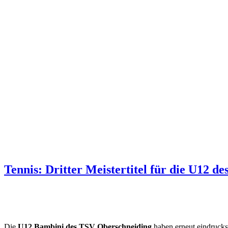
Tennis: Dritter Meistertitel für die U12 
Die
U12 Bambini des TSV Oberschneiding
haben erneut eindrucksv