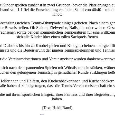
ht Kinder spielten zunächst in zwei Gruppen, bevor die Platzierunge
and von 1:1 fiel die Entscheidung erst beim Stand von 40:40 – mit de
Knott.
 abwechslungsreichen Tennis-Olympiade einiges geboten. Nach einem 
nter Beweis stellen. Ob Slalom, Zielwerfen, Ballspiele oder weitere Ges
wachsenen sorgte bei den sommerlichen Temperaturen für eine willko
sich alle Kinder über einen tollen Sachpreis freuen.
 Diabolos bis hin zu Knobelspielen und Kinogutscheinen – sorgten fü
insatz und die Begeisterung der jungen Tennisspielerinnen und Tennissp
ür die Vereinsmeisterinnen und Vereinsmeister wurden dankenswerterw
en sich nach den spannenden Spielen mit Würstlsemmeln stärken, währe
chen den gelungenen Tennistag in gemütlicher Runde ausklingen ließ
en Helferinnen und Helfern, den Kuchenbäckerinnen und Kuchenbäckern
alle haben dazu beigetragen, dass die Tennis-Vereinsmeisterschaft ein 
die mit ihrem sportlichen Ehrgeiz, ihrer Fairness und ihrer Begeister
haben.
(Text: Heidi Raml)