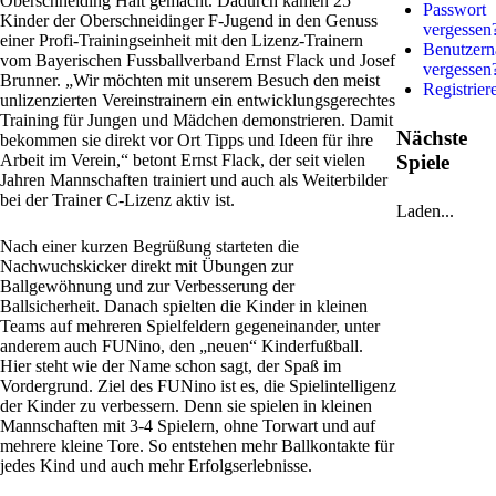
Oberschneiding Halt gemacht. Dadurch kamen 25
Passwort
Kinder der Oberschneidinger F-Jugend in den Genuss
vergessen
einer Profi-Trainingseinheit mit den Lizenz-Trainern
Benutzer
vom Bayerischen Fussballverband Ernst Flack und Josef
vergessen
Brunner. „Wir möchten mit unserem Besuch den meist
Registrier
unlizenzierten Vereinstrainern ein entwicklungsgerechtes
Training für Jungen und Mädchen demonstrieren. Damit
Nächste
bekommen sie direkt vor Ort Tipps und Ideen für ihre
Arbeit im Verein,“ betont Ernst Flack, der seit vielen
Spiele
Jahren Mannschaften trainiert und auch als Weiterbilder
bei der Trainer C-Lizenz aktiv ist.
Laden...
Nach einer kurzen Begrüßung starteten die
Nachwuchskicker direkt mit Übungen zur
Ballgewöhnung und zur Verbesserung der
Ballsicherheit. Danach spielten die Kinder in kleinen
Teams auf mehreren Spielfeldern gegeneinander, unter
anderem auch FUNino, den „neuen“ Kinderfußball.
Hier steht wie der Name schon sagt, der Spaß im
Vordergrund. Ziel des FUNino ist es, die Spielintelligenz
der Kinder zu verbessern. Denn sie spielen in kleinen
Mannschaften mit 3-4 Spielern, ohne Torwart und auf
mehrere kleine Tore. So entstehen mehr Ballkontakte für
jedes Kind und auch mehr Erfolgserlebnisse.